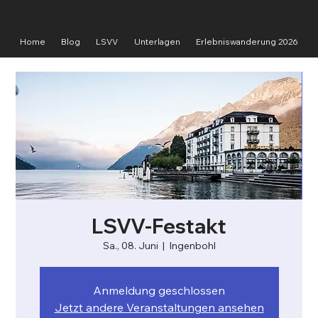
Landschaftsschutzverband Vierwaldstättersee
Home
Blog
LSVV
Unterlagen
Erlebniswanderung 2026
LSVV-Festakt
Sa., 08. Juni
  |  
Ingenbohl
Anmeldung geschlossen
Jetzt andere Veranstaltungen ansehen