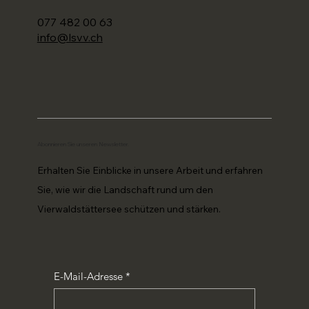
077 482 00 63
info@lsvv.ch
Abonnieren Sie unseren Newsletter.
Erhalten Sie Einblicke in unsere Arbeit und erfahren
Sie, wie wir die Landschaft rund um den
Vierwaldstättersee schützen und stärken.
E-Mail-Adresse
*