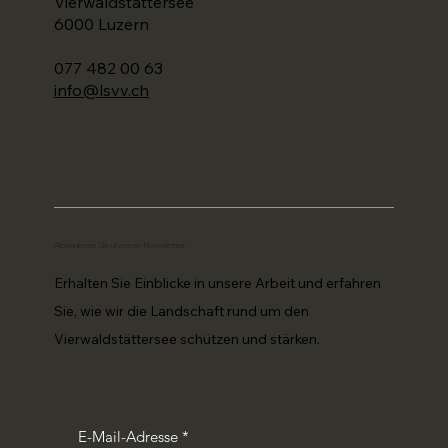
Vierwaldstättersee
6000 Luzern
077 482 00 63
info@lsvv.ch
Abonnieren Sie unseren Newsletter.
Erhalten Sie Einblicke in unsere Arbeit und erfahren
Sie, wie wir die Landschaft rund um den
Vierwaldstättersee schützen und stärken.
E-Mail-Adresse
*